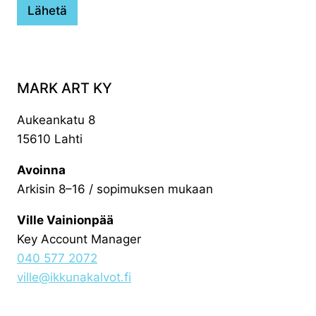
t
Lähetä
i
*
MARK ART KY
Aukeankatu 8
15610 Lahti
Avoinna
Arkisin 8–16 / sopimuksen mukaan
Ville Vainionpää
Key Account Manager
040 577 2072
ville@ikkunakalvot.fi