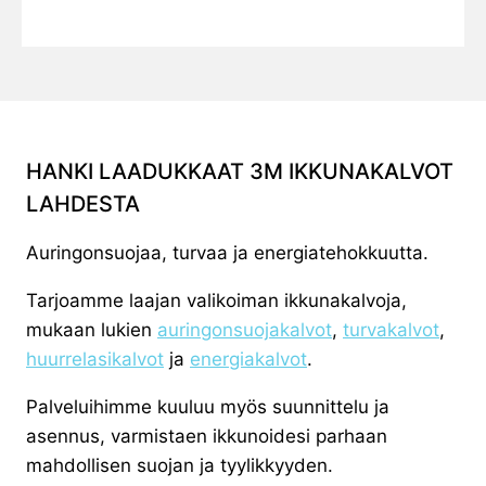
HANKI LAADUKKAAT 3M IKKUNAKALVOT
LAHDESTA
Auringonsuojaa, turvaa ja energiatehokkuutta.
Tarjoamme laajan valikoiman ikkunakalvoja,
mukaan lukien
auringonsuojakalvot
,
turvakalvot
,
huurrelasikalvot
ja
energiakalvot
.
Palveluihimme kuuluu myös suunnittelu ja
asennus, varmistaen ikkunoidesi parhaan
mahdollisen suojan ja tyylikkyyden.