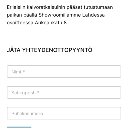
Erilaisiin kalvoratkaisuihin pääset tutustumaan
paikan päällä Showroomillamme Lahdessa
osoitteessa Aukeankatu 8.
JÄTÄ YHTEYDENOTTOPYYNTÖ
N
i
m
i
S
*
ä
h
k
N
ö
i
p
m
o
i
s