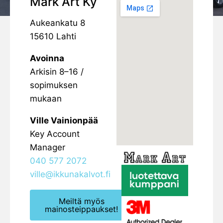
Mark Art Ky
Aukeankatu 8
15610 Lahti
Avoinna
Arkisin 8–16 /
sopimuksen
mukaan
Ville Vainionpää
Key Account
Manager
040 577 2072
ville@ikkunakalvot.fi
Meiltä myös
mainosteippaukset!